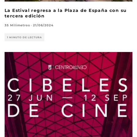
La Estival regresa a la Plaza de España con su
tercera edición
35 Milímetros
·
21/06/2024
1 MINUTO DE LECTURA