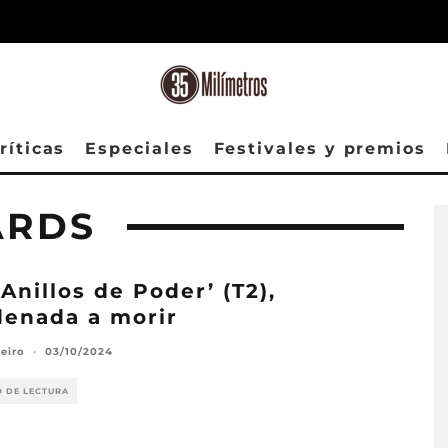
ríticas
Especiales
Festivales y premios
ARDS
 Anillos de Poder’ (T2),
enada a morir
veiro
·
03/10/2024
O DE LECTURA