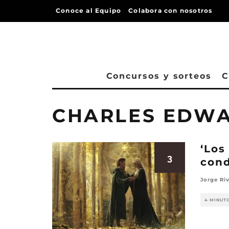
Conoce al Equipo
Colabora con nosotros
Concursos y sorteos
C
CHARLES EDW
‘Los
3
cond
Jorge Ri
4 MINUT