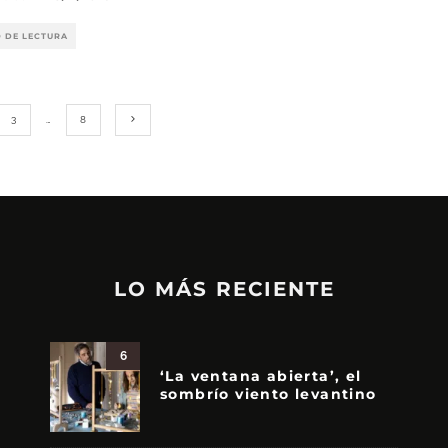
O DE LECTURA
3
…
8
LO MÁS RECIENTE
6
‘La ventana abierta’, el
sombrío viento levantino