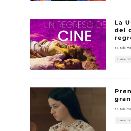
La U
del 
regr
35 Milím
2 MINUT
Prem
gran
35 Milím
7 MINUT