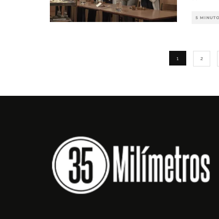
5 MINUT
1
2