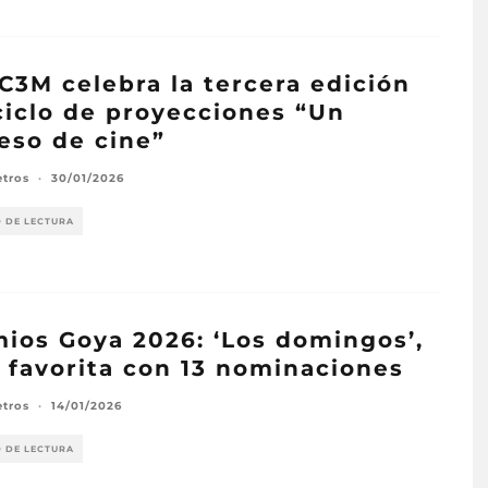
C3M celebra la tercera edición
ciclo de proyecciones “Un
eso de cine”
etros
·
30/01/2026
O DE LECTURA
ios Goya 2026: ‘Los domingos’,
 favorita con 13 nominaciones
etros
·
14/01/2026
O DE LECTURA