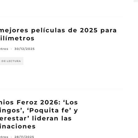
mejores películas de 2025 para
ilímetros
etros
·
30/12/2025
O DE LECTURA
ios Feroz 2026: ‘Los
ngos’, ‘Poquita fe’ y
erestar’ lideran las
inaciones
etros
·
28/11/2025