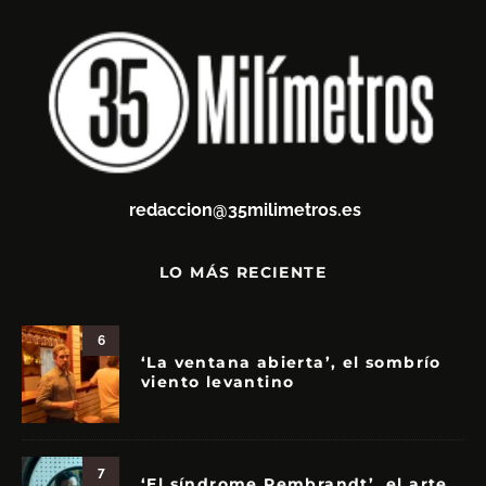
redaccion@35milimetros.es
LO MÁS RECIENTE
6
‘La ventana abierta’, el sombrío
viento levantino
7
‘El síndrome Rembrandt’, el arte