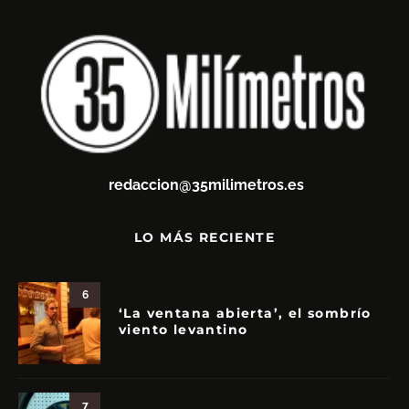
redaccion@35milimetros.es
LO MÁS RECIENTE
6
‘La ventana abierta’, el sombrío
viento levantino
7