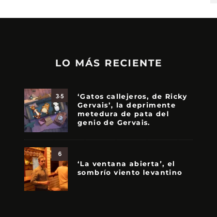
LO MÁS RECIENTE
‘Gatos callejeros, de Ricky
3.5
Gervais’, la deprimente
metedura de pata del
genio de Gervais.
6
‘La ventana abierta’, el
sombrío viento levantino