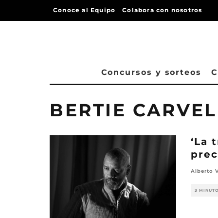
Conoce al Equipo
Colabora con nosotros
Concursos y sorteos
C
BERTIE CARVEL
‘La 
prec
Alberto 
3 MINUT