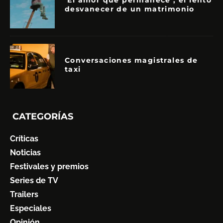
‘El amor que permanece’, el lento
desvanecer de un matrimonio
Conversaciones magistrales de
taxi
CATEGORÍAS
Críticas
Noticias
Festivales y premios
Series de TV
Trailers
Especiales
Opinión