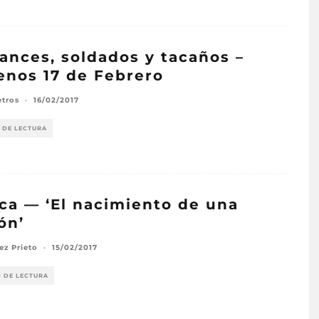
nces, soldados y tacaños –
enos 17 de Febrero
etros
·
16/02/2017
 DE LECTURA
ica — ‘El nacimiento de una
ón’
ez Prieto
·
15/02/2017
O DE LECTURA