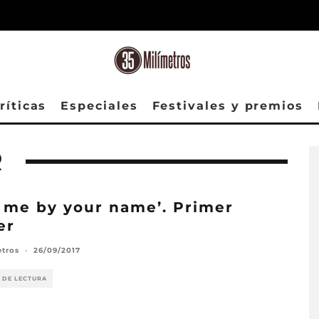
ríticas
Especiales
Festivales y premios
R
l me by your name’. Primer
er
etros
·
26/09/2017
 DE LECTURA