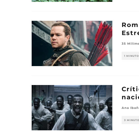
Roma
Estr
35 Milím
1 MINUTO
Crít
naci
Ana Ibañ
3 MINUT