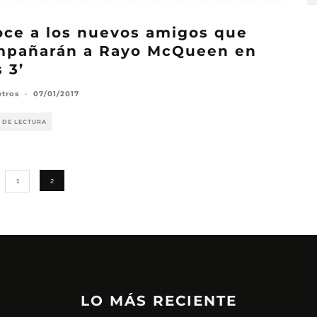
ce a los nuevos amigos que
mpañarán a Rayo McQueen en
s 3’
etros
·
07/01/2017
 DE LECTURA
1
2
LO MÁS RECIENTE