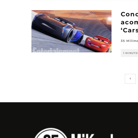
Cono
aco
‘Car
35 Milím
1 MINUTO