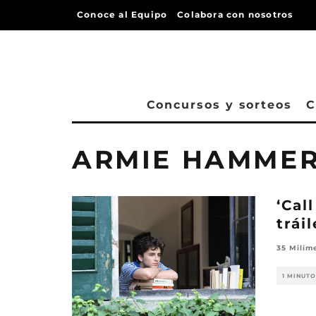
Conoce al Equipo
Colabora con nosotros
Concursos y sorteos
C
ARMIE HAMME
‘Cal
tráil
35 Milím
1 MINUTO