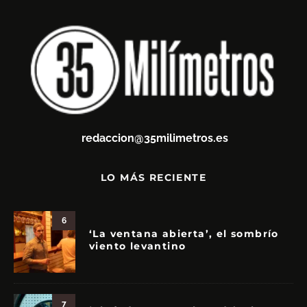
redaccion@35milimetros.es
LO MÁS RECIENTE
6
‘La ventana abierta’, el sombrío
viento levantino
7