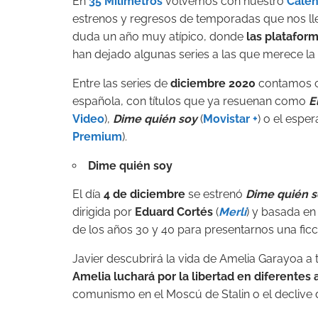
En
35 Milímetros
volvemos con nuestro
Calen
estrenos y regresos de temporadas que nos lleg
duda un año muy atípico, donde
las plataform
han dejado algunas series a las que merece la 
Entre las series de
diciembre 2020
contamos co
española, con títulos que ya resuenan como
E
Video
),
Dime quién soy
(
Movistar +
) o el esp
Premium
).
Dime quién soy
El día
4 de diciembre
se estrenó
Dime quién s
dirigida por
Eduard Cortés
(
Merlí
) y basada en
de los años 30 y 40 para presentarnos una ficc
Javier descubrirá la vida de Amelia Garayoa a 
Amelia luchará por la libertad en diferentes
comunismo en el Moscú de Stalin o el declive 