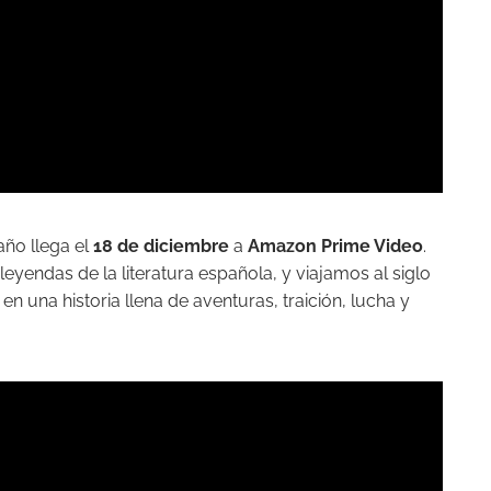
año llega el
18 de diciembre
a
Amazon Prime Video
.
eyendas de la literatura española, y viajamos al siglo
en una historia llena de aventuras, traición, lucha y