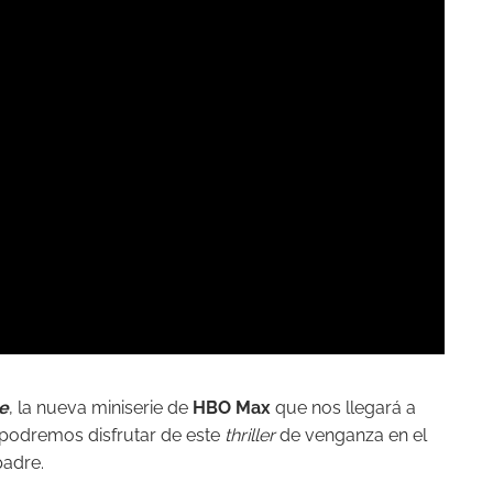
e
, la nueva miniserie de
HBO Max
que nos llegará a
podremos disfrutar de este
thriller
de venganza en el
padre.