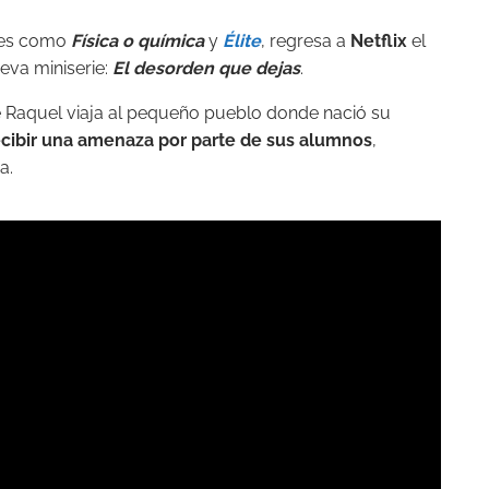
ntes como
Física o química
y
Élite
, regresa a
Netflix
el
eva miniserie:
El desorden que dejas
.
 Raquel viaja al pequeño pueblo donde nació su
ecibir una amenaza por parte de sus alumnos
,
a.