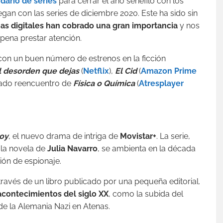
dario de series
para cerrar el año seriéfilo con los
an con las series de diciembre 2020. Este ha sido sin
as digitales han cobrado una gran importancia
y nos
pena prestar atención.
n un buen número de estrenos en la ficción
l desorden que dejas
(
Netflix
),
El Cid
(
Amazon Prime
erado reencuentro de
Física o Química
(
Atresplayer
oy
, el nuevo drama de intriga de
Movistar+
. La serie,
 la novela de
Julia Navarro
, se ambienta en la década
ión de espionaje.
través de un libro publicado por una pequeña editorial.
 acontecimientos del siglo XX
, como la subida del
de la Alemania Nazi en Atenas.