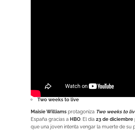
Two weeks to live
Maisie Williams
protagoniza
Two weeks to liv
España gracias a
HBO
. El día
23 de diciembre
que una joven intenta vengar la muerte de su 