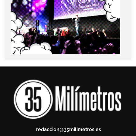
redaccion@35milimetros.es