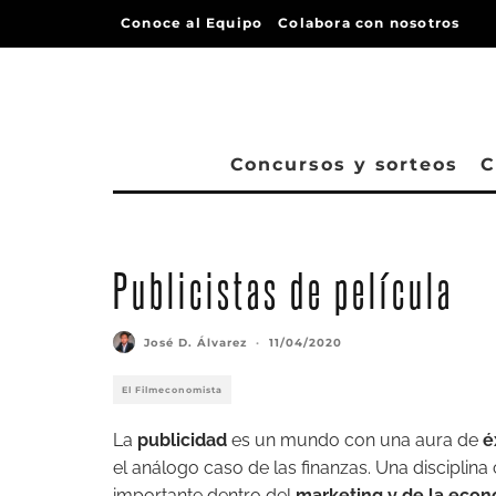
Conoce al Equipo
Colabora con nosotros
Concursos y sorteos
C
Publicistas de película
José D. Álvarez
·
11/04/2020
El Filmeconomista
La
publicidad
es un mundo con una aura de
é
el análogo caso de las finanzas. Una disciplin
importante dentro del
marketing y de la eco