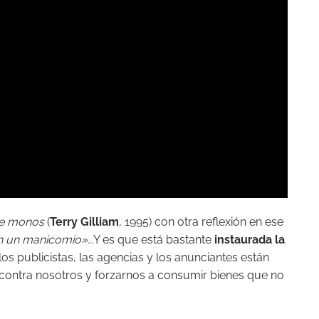
e monos
(
Terry Gilliam
, 1995) con otra reflexión en ese
 un manicomio»..
.Y es que está bastante
instaurada la
los publicistas, las agencias y los anunciantes están
contra nosotros y forzarnos a consumir bienes que no