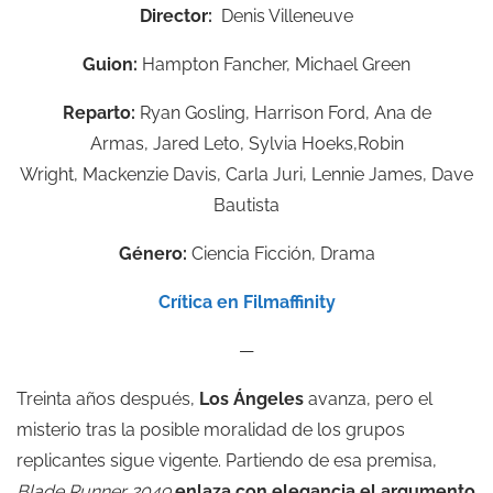
Director:
Denis Villeneuve
Guion:
Hampton Fancher,
Michael Green
Reparto:
Ryan Gosling,
Harrison Ford,
Ana de
Armas,
Jared Leto,
Sylvia Hoeks,
Robin
Wright,
Mackenzie Davis,
Carla Juri,
Lennie James,
Dave
Bautista
Género:
Ciencia Ficción, Drama
Crítica en Filmaffinity
—
Treinta años después,
Los Ángeles
avanza, pero el
misterio tras la posible moralidad de los grupos
replicantes sigue vigente. Partiendo de esa premisa,
Blade Runner 2049
enlaza con elegancia el argumento