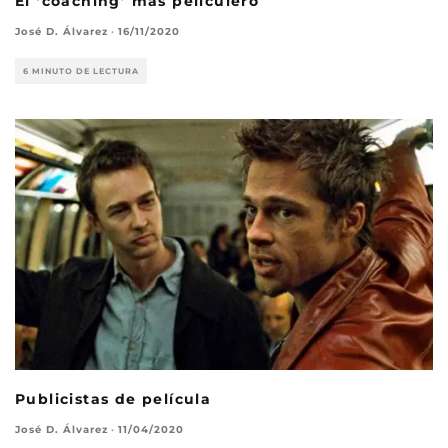
El ‘coaching’ más peliculero
José D. Álvarez
·
16/11/2020
6 MINUTO DE LECTURA
Publicistas de película
José D. Álvarez
·
11/04/2020