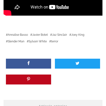
Annalise Basso
Javier Botet
Jaz Sinclair
Joey King
Slender Man
Sylvain White
terror
Artículo anterior