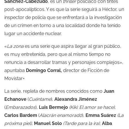
Sánchez-Cabezudo
, es un
thriller
policíaco con tintes
post-apocalípticos. Y es que la serie seguirá a Héctor, un
inspector de policía que se enfrentará a la investigación
de un crimen en torno a una localidad donde ha tenido
lugar un accidente nuclear.
«
La zona
es una serie que aspira llegar al gran público,
es muy entretenida, pero que al mismo tiempo no
renuncia a desarrollar tramas y personajes complejos»,
apuntaba
Domingo Corral,
director de Ficción de
Movistar+
La serie, repleta de nombres conocidos como
Juan
Echanove
(
Cuéntame
),
Alexandra Jiménez
(
Embarazados
),
Luis Bermejo
(Kiki: El amor se hace)
,
Carlos Bardem
(
Alacrán enamorad0
),
Emma Suárez
(La
próxima piel)
,
Manuel Solo
(Tarde para la ira),
Alba