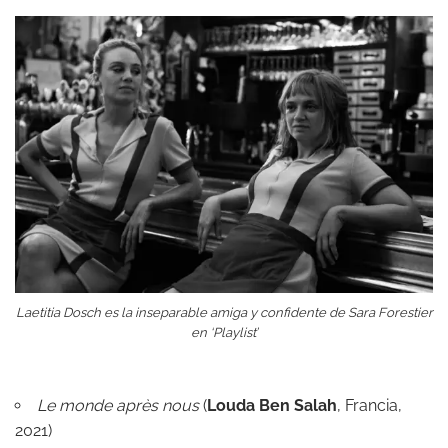
Laetitia Dosch es la inseparable amiga y confidente de Sara Forestier
en ‘Playlist’
Le monde après nous
(
Louda Ben Salah
, Francia,
2021)