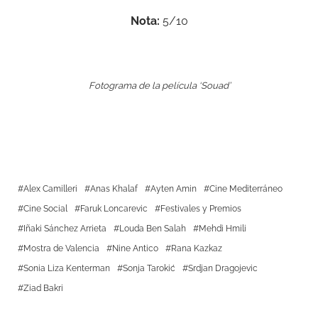
Nota:
5/10
Fotograma de la película ‘Souad’
Alex Camilleri
Anas Khalaf
Ayten Amin
Cine Mediterráneo
Cine Social
Faruk Loncarevic
Festivales y Premios
Iñaki Sánchez Arrieta
Louda Ben Salah
Mehdi Hmili
Mostra de Valencia
Nine Antico
Rana Kazkaz
Sonia Liza Kenterman
Sonja Tarokić
Srdjan Dragojevic
Ziad Bakri