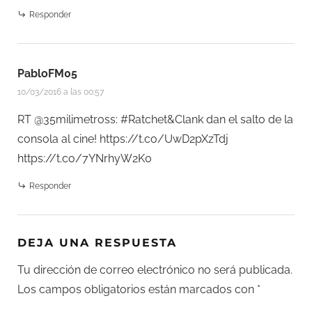
Responder
PabloFM05
10/03/2016 a las 00:57
RT @35milimetross: #Ratchet&Clank dan el salto de la
consola al cine!
https://t.co/UwD2pXzTdj
https://t.co/7YNrhyW2K0
Responder
DEJA UNA RESPUESTA
Tu dirección de correo electrónico no será publicada.
Los campos obligatorios están marcados con
*