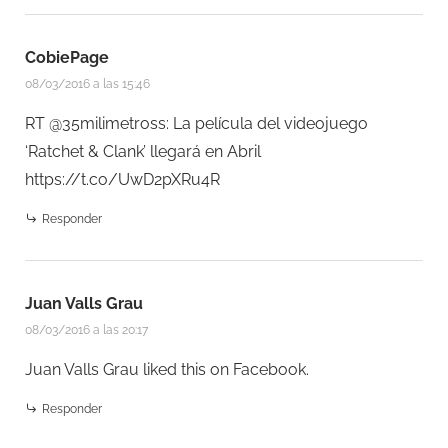
CobiePage
08/03/2016 a las 15:46
RT @35milimetross: La película del videojuego
‘Ratchet & Clank’ llegará en Abril
https://t.co/UwD2pXRu4R
Responder
Juan Valls Grau
08/03/2016 a las 20:17
Juan Valls Grau
liked this on Facebook.
Responder