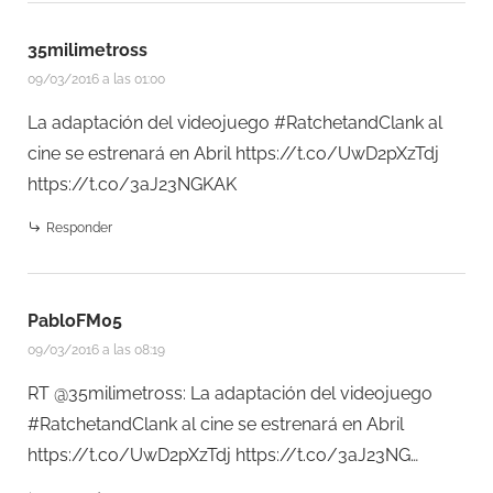
35milimetross
09/03/2016 a las 01:00
La adaptación del videojuego #RatchetandClank al
cine se estrenará en Abril
https://t.co/UwD2pXzTdj
https://t.co/3aJ23NGKAK
Responder
PabloFM05
09/03/2016 a las 08:19
RT @35milimetross: La adaptación del videojuego
#RatchetandClank al cine se estrenará en Abril
https://t.co/UwD2pXzTdj
https://t.co/3aJ23NG…