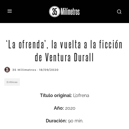
‘La ofrenda’, la vuelta a la ficción
de Ventura Durall
35 Milímetros
·
18/09/2020
Críticas
Título original:
L’ofrena
Año:
2020
Duración:
90 min.