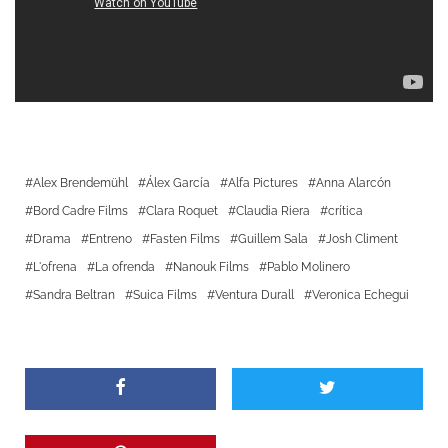
Alex Brendemühl
Álex García
Alfa Pictures
Anna Alarcón
Bord Cadre Films
Clara Roquet
Claudia Riera
crítica
Drama
Entreno
Fasten Films
Guillem Sala
Josh Climent
L'ofrena
La ofrenda
Nanouk Films
Pablo Molinero
Sandra Beltran
Suica Films
Ventura Durall
Veronica Echegui