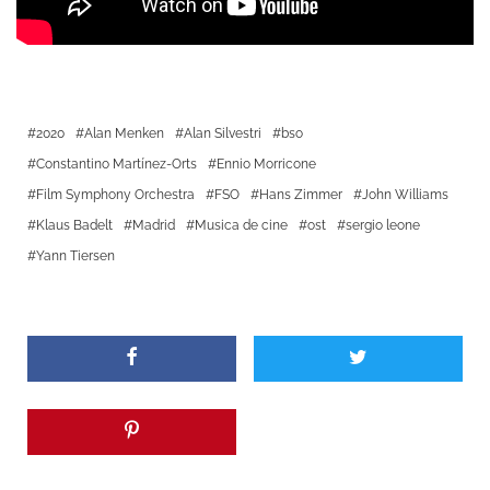
2020
Alan Menken
Alan Silvestri
bso
Constantino Martínez-Orts
Ennio Morricone
Film Symphony Orchestra
FSO
Hans Zimmer
John Williams
Klaus Badelt
Madrid
Musica de cine
ost
sergio leone
Yann Tiersen