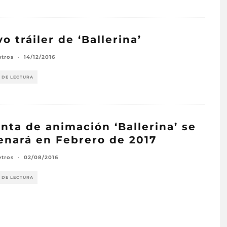
o tráiler de ‘Ballerina’
etros
·
14/12/2016
 DE LECTURA
inta de animación ‘Ballerina’ se
enará en Febrero de 2017
etros
·
02/08/2016
 DE LECTURA