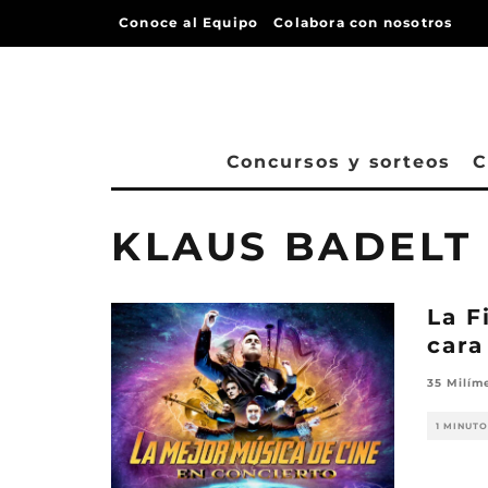
Conoce al Equipo
Colabora con nosotros
Concursos y sorteos
C
KLAUS BADELT
La F
cara
35 Milím
1 MINUTO