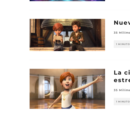
Nuev
35 Milím
1 MINUTO
La c
estr
35 Milím
1 MINUTO