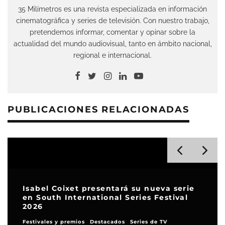
35 Milímetros es una revista especializada en información
cinematográfica y series de televisión. Con nuestro trabajo,
pretendemos informar, comentar y opinar sobre la
actualidad del mundo audiovisual, tanto en ámbito nacional,
regional e internacional.
PUBLICACIONES RELACIONADAS
sentará su nueva serie
ional Series Festival
Alcances presenta su
récord de inscripcio
tacados
Series de TV
Festivales y premios
Destaca