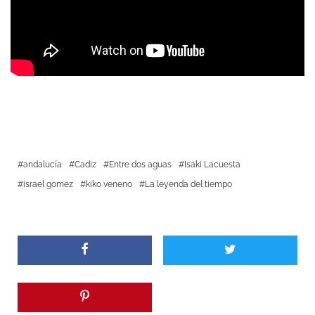
andalucía
Cadiz
Entre dos aguas
Isaki Lacuesta
israel gomez
kiko veneno
La leyenda del tiempo