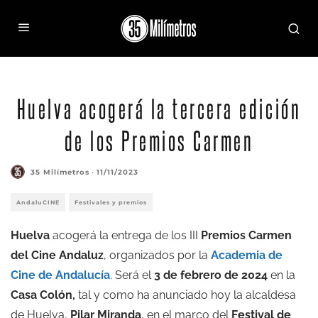
Huelva acogerá la tercera edición
de los Premios Carmen
35 Milímetros
·
11/11/2023
AndaluCINE
Festivales y premios
Huelva
acogerá la entrega de los III
Premios Carmen
del Cine Andaluz
, organizados por la
Academia de
Cine de Andalucía
. Será el
3 de febrero de 2024
en la
Casa Colón,
tal y como ha anunciado hoy la alcaldesa
de Huelva,
Pilar Miranda
, en el marco del
Festival de