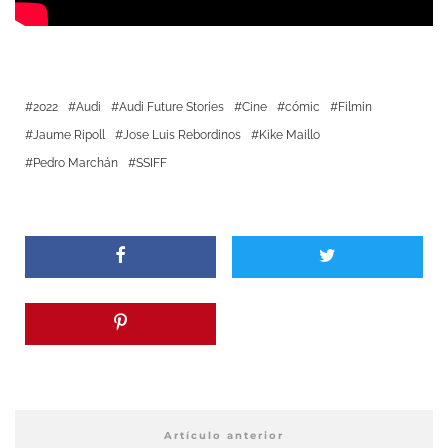
2022
Audi
Audi Future Stories
Cine
cómic
Filmin
Jaume Ripoll
Jose Luis Rebordinos
Kike Maillo
Pedro Marchán
SSIFF
Artículo anterior