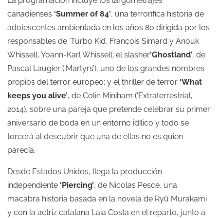
La programación incluye los largometrajes
canadienses
‘Summer of 84’
, una terrorífica historia de
adolescentes ambientada en los años 80 dirigida por los
responsables de ‘Turbo Kid’, François Simard y Anouk
Whissell, Yoann-Karl Whissell; el slasher
‘Ghostland’
, de
Pascal Laugier (‘Martyrs’), uno de los grandes nombres
propios del terror europeo; y el thriller de terror
‘What
keeps you alive’
, de Colin Miniham (‘Extraterrestrial’,
2014), sobre una pareja que pretende celebrar su primer
aniversario de boda en un entorno idílico y todo se
torcerá al descubrir que una de ellas no es quien
parecía.
Desde Estados Unidos, llega la producción
independiente
‘Piercing’
, de Nicolas Pesce, una
macabra historia basada en la novela de Ryû Murakami
y con la actriz catalana Laia Costa en el reparto, junto a