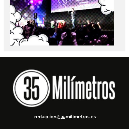
redaccion@35milimetros.es