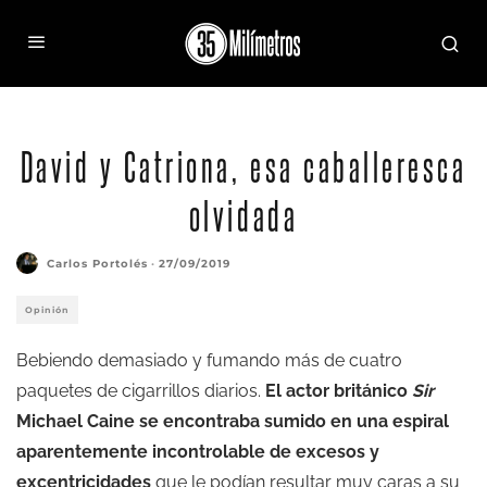
David y Catriona, esa caballeresca
olvidada
Carlos Portolés
·
27/09/2019
Opinión
Bebiendo demasiado y fumando más de cuatro
paquetes de cigarrillos diarios.
El actor británico
Sir
Michael Caine se encontraba sumido en una espiral
aparentemente incontrolable de excesos y
excentricidades
que le podían resultar muy caras a su