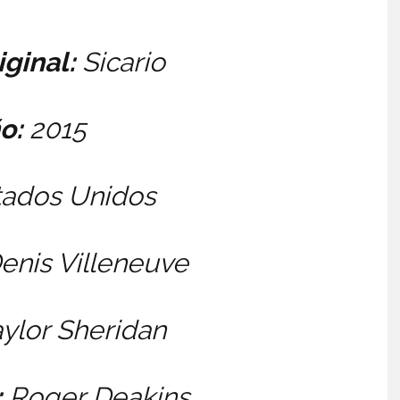
iginal:
Sicario
o:
2015
ados Unidos
enis Villeneuve
ylor Sheridan
:
Roger Deakins