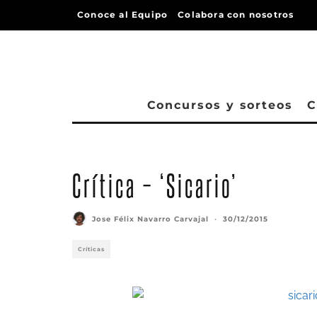
Conoce al Equipo
Colabora con nosotros
Concursos y sorteos
C
Kate, el personaje de Emily Blunt, se verá envuelta
Crítica – ‘Sicario’
Jose Félix Navarro Carvajal
·
30/12/2015
Críticas