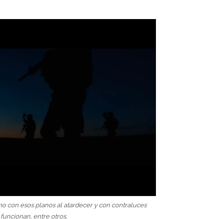
o con esos planos al atardecer y con contraluces
funcionan, entre otros.