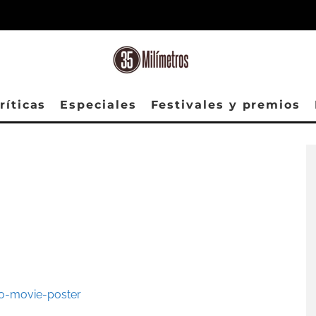
ríticas
Especiales
Festivales y premios
 en un entorno de mentiras donde nada es lo que parece. ¿Suena típico? Porque lo es.