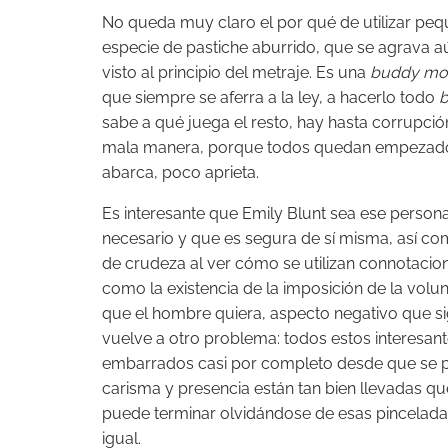
No queda muy claro el por qué de utilizar pe
especie de pastiche aburrido, que se agrava a
visto al principio del metraje. Es una
buddy mo
que siempre se aferra a la ley, a hacerlo todo
b
sabe a qué juega el resto, hay hasta corrupción
mala manera, porque todos quedan empezados 
abarca, poco aprieta.
Es interesante que Emily Blunt sea ese persona
necesario y que es segura de sí misma, así c
de crudeza al ver cómo se utilizan connotacio
como la existencia de la imposición de la volu
que el hombre quiera, aspecto negativo que s
vuelve a otro problema: todos estos interesan
embarrados casi por completo desde que se pre
carisma y presencia están tan bien llevadas qu
puede terminar olvidándose de esas pinceladas 
igual.