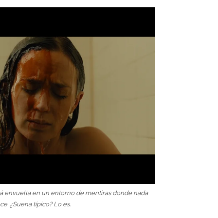
erá envuelta en un entorno de mentiras donde nada
ce. ¿Suena típico? Lo es.