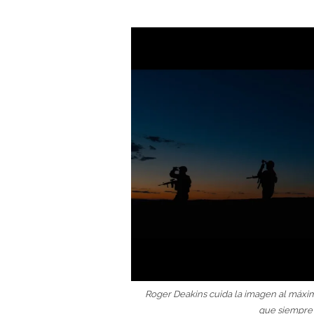
Roger Deakins cuida la imagen al máxim
que siempre 