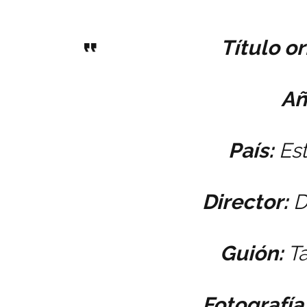
Título or
Añ
País:
Est
Director:
D
Guión:
Ta
Fotografía