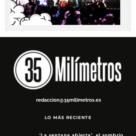
redaccion@35milimetros.es
LO MÁS RECIENTE
‘La ventana abierta’, el sombrío