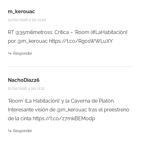
m_kerouac
10/02/2016 a las 21:20
RT @35milimetross: Crítica – ‘Room (#LaHabitación)’
por @m_kerouac
https://t.co/Rgo1WWLuXY
Responder
NachoDiaz26
11/02/2016 a las 11:12
‘Room’ (La Habitación)’ y la Caverna de Platón.
Interesante visión de @m_kerouac tras el preestreno
de la cinta
https://t.co/z7mkBEM0dp
Responder