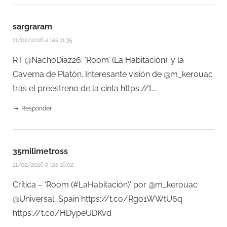
sargraram
11/02/2016 a las 11:35
RT @NachoDiaz26: ‘Room’ (La Habitación)’ y la
Caverna de Platón. Interesante visión de @m_kerouac
tras el preestreno de la cinta
https://t.…
Responder
35milimetross
11/02/2016 a las 16:02
Crítica – ‘Room (#LaHabitación)’ por @m_kerouac
@Universal_Spain
https://t.co/Rgo1WWtU6q
https://t.co/HDypeUDKvd