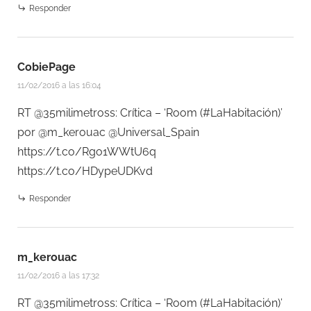
Responder
CobiePage
11/02/2016 a las 16:04
RT @35milimetross: Crítica – ‘Room (#LaHabitación)’
por @m_kerouac @Universal_Spain
https://t.co/Rgo1WWtU6q
https://t.co/HDypeUDKvd
Responder
m_kerouac
11/02/2016 a las 17:32
RT @35milimetross: Crítica – ‘Room (#LaHabitación)’