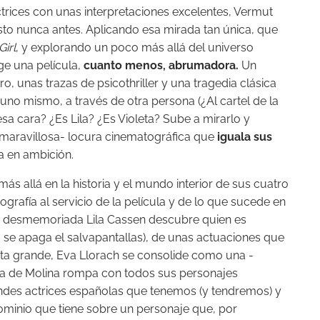
rices con unas interpretaciones excelentes, Vermut
sto nunca antes. Aplicando esa mirada tan única, que
Girl
, y explorando un poco más allá del universo
ge una película,
cuanto menos, abrumadora.
Un
o, unas trazas de psicothriller y una tragedia clásica
uno mismo, a través de otra persona (¿Al cartel de la
esa cara? ¿Es Lila? ¿Es Violeta? Sube a mirarlo y
-maravillosa- locura cinematográfica que
iguala sus
a en ambición.
más allá en la historia y el mundo interior de sus cuatro
rafía al servicio de la película y de lo que sucede en
 desmemoriada Lila Cassen descubre quien es
 se apaga el salvapantallas), de unas actuaciones que
ta grande, Eva Llorach se consolide como una -
alia de Molina rompa con todos sus personajes
andes actrices españolas que tenemos (y tendremos) y
minio que tiene sobre un personaje que, por