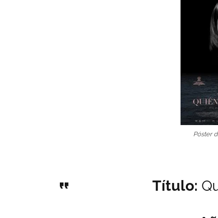
Póster d
Título:
Qu