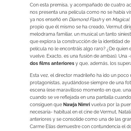
Con esta premisa, y acompañado de cuatro act
nos presenta una película como no se había vi
ya nos enseñó en
Diamond Flash
y en
Magical 
propio que él mismo se ha creado, Vermut diri
melodrama familiar, un musical un tanto siniestr
que explora la construcción de la identidad de 
película no le encontráis algo raro? ¿De quien 
vuelve. Exacto, es una fusión de ambas). Una 
dos films anteriores
y que, además, los super
Esta vez, el director madrileño ha ido un poco 
protagonistas, ayudándose siempre de una fotog
escena (ese maravilloso momento en que, una
cuando se ve reflejada en una pantalla cuando
consiguen que
Nawja Nimri
vuelva por la puer
necesaria- habitual en el cine de Vermut, Nat
anteriores y se consolide como una de las gr
Carme Elías demuestre con contundencia el do