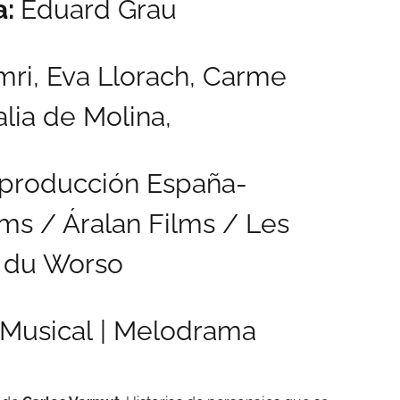
a:
Eduard Grau
ri,
Eva Llorach,
Carme
lia de Molina,
producción España-
lms / Áralan Films / Les
 du Worso
Musical | Melodrama