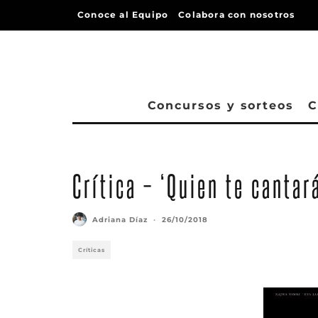
Conoce al Equipo
Colabora con nosotros
Concursos y sorteos
C
Crítica – ‘Quien te cantar
Adriana Díaz
·
26/10/2018
Críticas