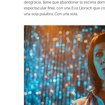
desgracia, tiene que abandonar la escena dema
espectacular final, con una Eva Llorach que 
una sola palabra. Con una sola.