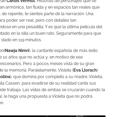
a de
Carlos Vermut
. Historias de personajes que se
tan armónica, tan fluida y en espacios tan reales que
de repente, te sientes parte de la narración. Una
ra poder ser real, pero con detalles tan
se en una pesadilla. Y es que la última película del
ntado en la silla un buen rato. Seguramente para que
 dado en 119 minutos.
en(
Nawja Nimri
), la cantante española de más éxito
e 10 años que no actúa y, en motivo de ese
los escenarios. Pero a pocos meses vista de su gran
de la memoria. Paralelamente, Violeta (
Eva Llorach
)
olina
), que domina por completo a su madre. Violeta,
la Cassen, para evadirse de su realidad canta sus
nde trabaja. Las vidas de ambas se cruzarán cuando la
s
), le haga una propuesta a Violeta que no podrá
en.