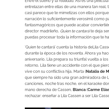
Entre el sueño y la realidad. Así es una películ
entrelazan entre ellas de una manera tan real, 
casi parece que te mimetizas con ellos porque, 
narración lo suficientemente verosímil como pa
fantasmagóricos que puede acabar conviertiéndo
director madrileño,
Quien te cantará
te deja se
puedas procesar toda la información que te ha
‘Quien te cantará’ cuenta la historia deLila Cass
durante la época de los noventa. Ahora ya hac
aniversario, Lila prepara su triunfal vuelta a 
retorno, Lila tiene un accidente con el que pier
vive con su conflictiva hija, Marta (
Natalia de M
que siempre ha sido una gran admiradora de Li
canciones, noche tras noche, en el karaoke do
mano derecha de Cassen,
Blanca
(
Carme Elía
rechazar: enseñar a Lila Cassen a ser Lila Cass