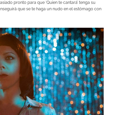
siado pronto para que ‘Quien te cantará’ tenga su
conseguirá que se te haga un nudo en el estómago con