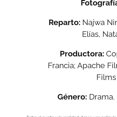
Fotografí
Reparto:
Najwa Nim
Elías,
Nata
Productora:
Co
Francia; Apache Fi
Films
Género:
Drama. 