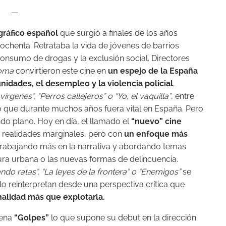
—
gráfico español
que surgió a finales de los años
 ochenta. Retrataba la vida de jóvenes de barrios
onsumo de drogas y la exclusión social. Directores
Loma
convirtieron este cine en
un espejo de la España
unidades, el desempleo y la violencia policial
.
vírgenes”, “Perros callejeros” o “Yo, el vaquilla”
, entre
 que durante muchos años fuera vital en España. Pero
o plano. Hoy en día, el llamado el
“nuevo” cine
as realidades marginales, pero con
un enfoque más
 trabajando más en la narrativa y abordando temas
ra urbana o las nuevas formas de delincuencia.
ando ratas”, “La leyes de la frontera” o “Enemigos”
se
o lo reinterpretan desde una perspectiva crítica que
alidad más que explotarla.
rena
“Golpes”
lo que supone su debut en la dirección