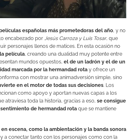
películas españolas más prometedoras del año
, y no
arto encabezado por
Jesús Carroza y Luis Tosar
, que
ir personajes llenos de matices. En esta ocasión no
a película
, creando una dualidad muy potente entre
resentan mundos opuestos,
el de un ladrón y el de un
lidad marcada por la hermandad rota
y ofrece un
onforma con mostrar una animadversión simple, sino
onvierte en el motor de todas sus decisiones
.
Los
ncionan como apoyo y aportan nuevas capas a los
atraviesa toda la historia, g
racias a eso,
se consigue
e sentimiento de hermandad rota
que se mantiene
a en escena, como la ambientación y la banda sonora
y a conectar tanto con los personajes como con la