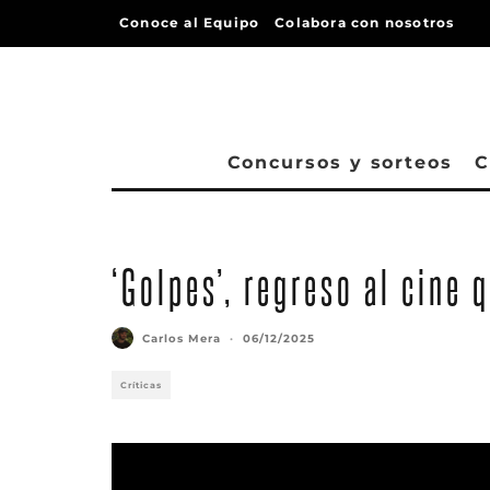
Conoce al Equipo
Colabora con nosotros
Concursos y sorteos
C
‘Golpes’, regreso al cine 
Carlos Mera
·
06/12/2025
Críticas