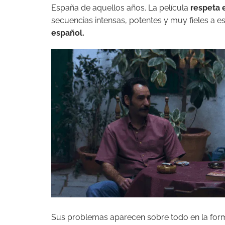
España de aquellos años. La película
respeta e
secuencias intensas, potentes y muy fieles a e
español.
Sus problemas aparecen sobre todo en la forma