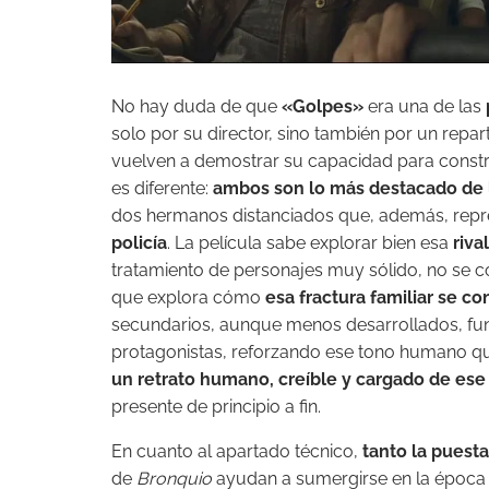
No hay duda de que
«Golpes»
era una de las
solo por su director, sino también por un rep
vuelven a demostrar su capacidad para constru
es diferente:
ambos son lo más destacado de l
dos hermanos distanciados que, además, rep
policía
. La película sabe explorar bien esa
riva
tratamiento de personajes muy sólido,
no se c
que explora cómo
esa fractura familiar se c
secundarios, aunque menos desarrollados, fu
protagonistas, reforzando ese tono humano que 
un retrato humano, creíble y cargado de es
presente de principio a fin.
En cuanto al apartado técnico,
tanto la puest
de
Bronquio
ayudan a sumergirse en la época 