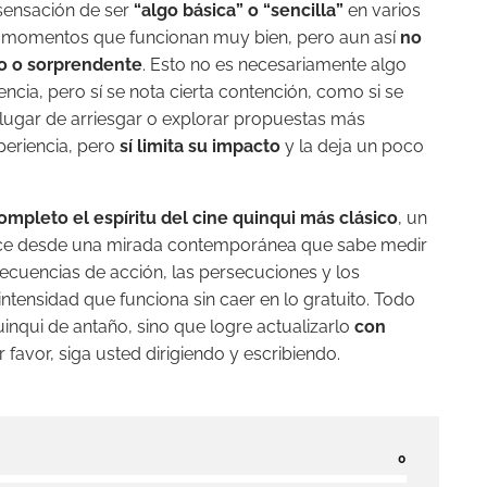
sensación de ser
“algo básica” o “sencilla”
en varios
s y momentos que funcionan muy bien, pero aun así
no
o o sorprendente
. Esto no es necesariamente algo
ncia, pero sí se nota cierta contención, como si se
ugar de arriesgar o explorar propuestas más
xperiencia, pero
sí limita su impacto
y la deja un poco
ompleto el espíritu del cine quinqui más clásico
, un
o hace desde una mirada contemporánea que sabe medir
secuencias de acción, las persecuciones y los
ensidad que funciona sin caer en lo gratuito. Todo
inqui de antaño, sino que logre actualizarlo
con
favor, siga usted dirigiendo y escribiendo.
0