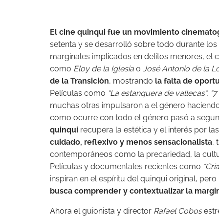
El cine quinqui fue un movimiento cinemato
setenta y se desarrolló sobre todo durante los
marginales implicados en delitos menores, el c
como
Eloy de la Iglesia
o
José Antonio de la 
de la Transición
, mostrando
la falta de oport
Películas como
“La estanquera de vallecas”, “7 
muchas otras impulsaron a el género haciendo
como ocurre con todo el género pasó a segund
quinqui
recupera la estética y el interés por l
cuidado, reflexivo y menos sensacionalista
,
contemporáneos como la precariedad, la cultu
Películas y documentales recientes como
“Cri
inspiran en el espíritu del quinqui original, per
busca comprender y contextualizar la margin
Ahora el guionista y director
Rafael Cobos
est