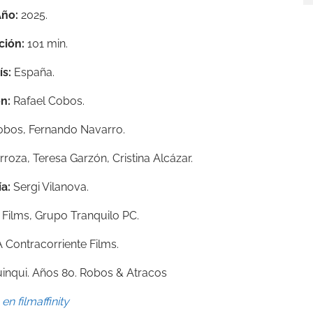
ño:
2025.
ción:
101 min.
ís:
España.
ón:
Rafael Cobos
.
obos
, Fernando Navarro
.
rroza, Teresa Garzón, Cristina Alcázar
.
a:
Sergi Vilanova
.
 Films
, Grupo Tranquilo PC
.
A Contracorriente Films.
uinqui. Años 80. Robos & Atracos
en filmaffinity