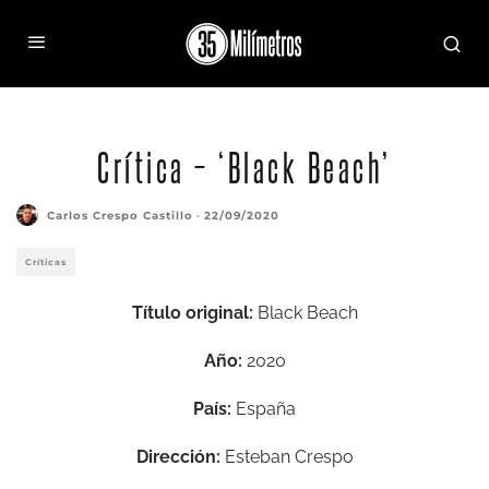
Crítica – ‘Black Beach’
Carlos Crespo Castillo
·
22/09/2020
Críticas
Título original:
Black Beach
Año:
2020
País:
España
Dirección:
Esteban Crespo