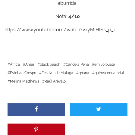
aburrida.
Nota:
4/10
https://www.youtube.com/watch?v=yMIHISs_p_0
África
Amar
black beach
Candela Peña
emilio buale
Esteban Crespo
Festival de Málaga
ghana
guinea ecuatorial
Melina Matthews
Raúl Arévalo