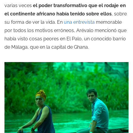
varias veces
el poder transformativo que el rodaje en
el continente africano había tenido sobre ellos
, sobre
su forma de ver la vida. En
una entrevista
memorable
por todos los motivos erróneos, Arévalo mencionó que
había visto cosas peores en El Palo, un conocido barrio
de Málaga, que en la capital de Ghana.