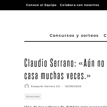
Conoce al Equipo
Colabora con nosotros
Concursos y sorteos
C
Claudio Serrano: «Aún no 
casa muchas veces.»
Ezequiel Herrera Gil
·
10/08/2020
Entrevistas