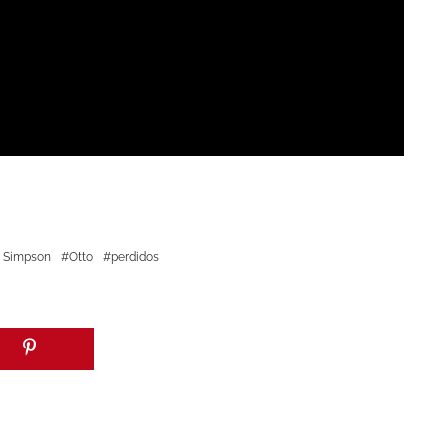
 Simpson
Otto
perdidos