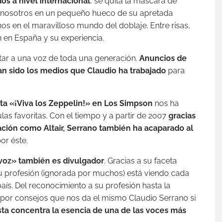
os a nivel internacional
, se quita la máscara de
 nosotros en un pequeño hueco de su apretada
nos en el maravilloso mundo del doblaje. Entre risas,
en España y su experiencia.
star a una voz de toda una generación.
Anuncios de
han sido los medios que
Claudio
ha trabajado
para
ita «¡Viva los Zeppelin!» en Los Simpson
nos ha
las favoritas. Con el tiempo y a partir de 2007
gracias
ación como Altair, Serrano también ha acaparado al
or éste.
 voz» también es divulgador
. Gracias a su faceta
su profesión (ignorada por muchos) está viendo cada
aís. Del reconocimiento a su profesión hasta la
por consejos que nos da el mismo Claudio Serrano si
sta concentra la esencia de una de las voces más