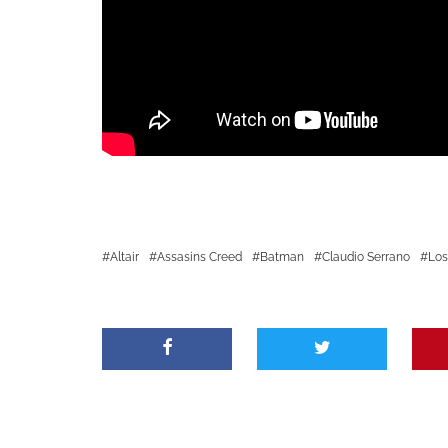
Altair
Assasins Creed
Batman
Claudio Serrano
Los