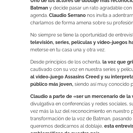
Uno de los actores de doblaje más reconocid
Batman
y decide pasar un rato agradable con
agenda.
Claudio Serrano
nos invita a adentrar
charlamos de forma amena sobre su profesión 
No siempre se tiene la oportunidad de entrevi
televisión, series, películas y video-juegos 
meterse en tu casa una y otra vez.
Desde principios de los ochenta,
la voz que gr
cautivado con su voz en nuestra series y pelícu
al
video-juego Assasins Creed
y su interpret
público más joven,
siendo así muy conocido p
Claudio a parte de «ser un mercenario de la
divulgativa en conferencias y redes sociales, 
vez más la luz del reconocimiento en nuestro p
transformación de la voz de Batman, pasando 
queremos dedicarnos al doblaje,
esta entrevi