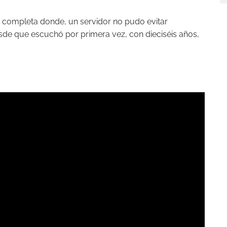
ta completa donde, un servidor no pudo evitar
sde que escuchó por primera vez, con dieciséis años,