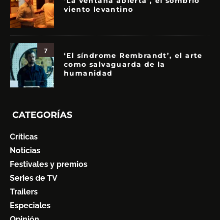
‘La ventana abierta’, el sombrío
viento levantino
7
‘El síndrome Rembrandt’, el arte
como salvaguarda de la
humanidad
CATEGORÍAS
Críticas
Noticias
Festivales y premios
Series de TV
Trailers
Especiales
Opinión