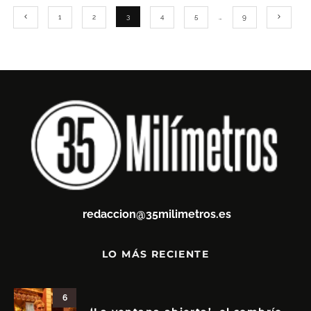
1
2
3
4
5
…
9
redaccion@35milimetros.es
LO MÁS RECIENTE
6