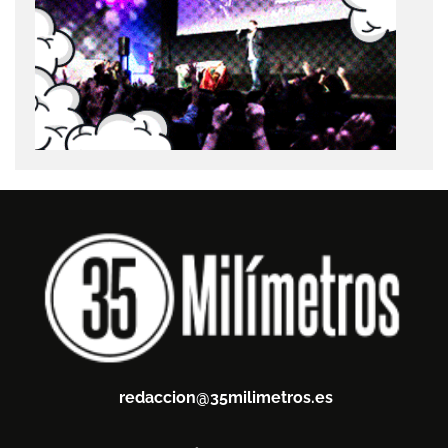
redaccion@35milimetros.es