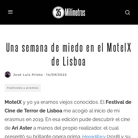
Cine São Jorge durante el MotelX
Una semana de miedo en el MotelX
de Lisboa
José Luis Prieto
·
14/09/2022
Festivales y premios
MotelX
y yo ya eramos viejos conocidos. El
Festival de
Cine de Terror de Lisboa
me acogió al inicio de mi
erasmus en 2019. En esa edición pude descubrir el cine
de
Ari Aster
a manos del propio realizador, el cual
presentó su brillante opera prima
Hereditary
(2018) y su