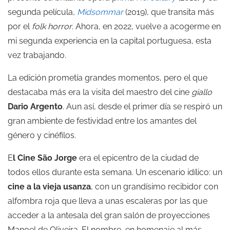
segunda película,
Midsommar
(2019), que transita más
por el
folk horror
. Ahora, en 2022, vuelve a acogerme en
mi segunda experiencia en la capital portuguesa, esta
vez trabajando.
La edición prometía grandes momentos, pero el que
destacaba más era la visita del maestro del cine
giallo
Dario Argento
. Aun así, desde el primer día se respiró un
gran ambiente de festividad entre los amantes del
género y cinéfilos.
E
l Cine São Jorge
era el epicentro de la ciudad de
todos ellos durante esta semana. Un escenario idílico: un
cine a la vieja usanza
, con un grandísimo recibidor con
alfombra roja que lleva a unas escaleras por las que
acceder a la antesala del gran salón de proyecciones
Manoel de Oliveira. El nombre, en homenaje al más