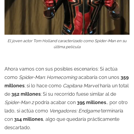
El joven actor Tom Holland caracterizado como Spider-Man en su
última película
Ahora vamos con sus posibles escenarios: Si actúa
como
Spider-Man: Homecoming
acabaría con unos
359
millones
; si lo hace como
Capitana Marvel
haría un total
de
352 millones
; Si su recorrido fuese similar al de
Spider-Man 2
podría acabar con
395 millones
… por otro
lado, si actúa como
Vengadores: Endgame
terminaría
con
314 millones
, algo que quedaría prácticamente
descartado.