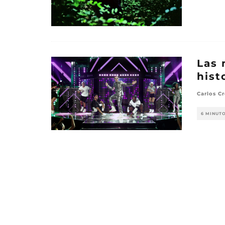
Las 
hist
Carlos Cr
6 MINUT