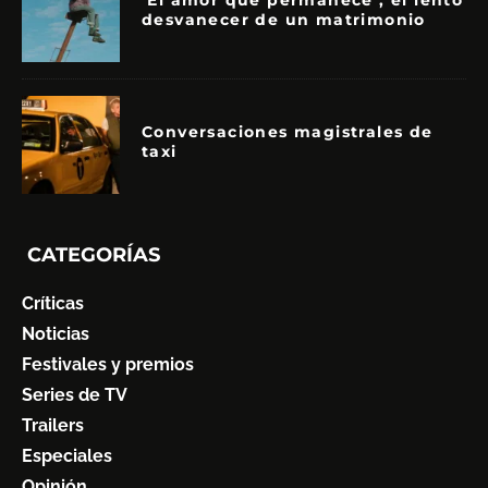
‘El amor que permanece’, el lento
desvanecer de un matrimonio
Conversaciones magistrales de
taxi
CATEGORÍAS
Críticas
Noticias
Festivales y premios
Series de TV
Trailers
Especiales
Opinión