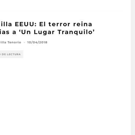
illa EEUU: El terror reina
ias a ‘Un Lugar Tranquilo’
illa Tenorio
·
10/04/2018
O DE LECTURA