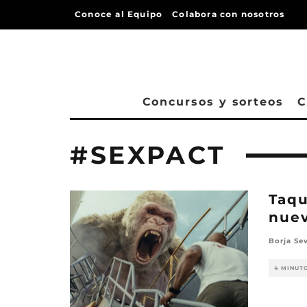
Conoce al Equipo
Colabora con nosotros
Concursos y sorteos
C
#SEXPACT
Taqu
nuev
Borja Sev
4 MINUT