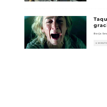
Taqu
grac
Borja Sev
4 MINUT