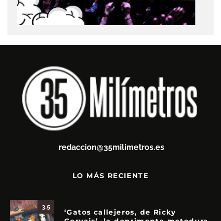
redaccion@35milimetros.es
LO MÁS RECIENTE
3.5
‘Gatos callejeros, de Ricky
Gervais’, la deprimente metedura