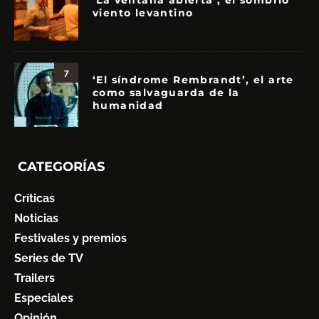
‘La ventana abierta’, el sombrío
viento levantino
7
‘El síndrome Rembrandt’, el arte
como salvaguarda de la
humanidad
CATEGORÍAS
Críticas
Noticias
Festivales y premios
Series de TV
Trailers
Especiales
Opinión