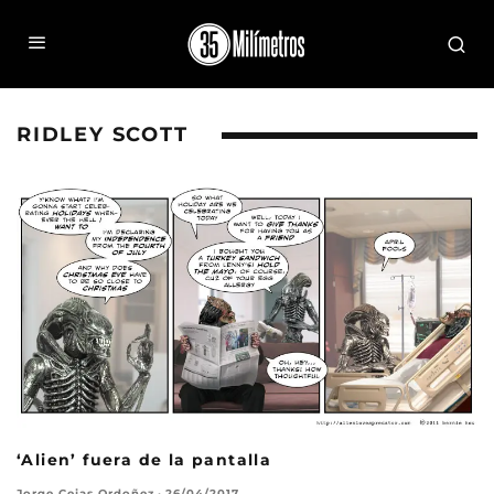
RIDLEY SCOTT
‘Alien’ fuera de la pantalla
Jorge Cejas Ordoñez
·
26/04/2017