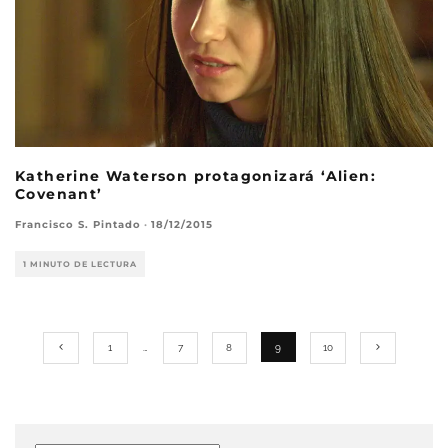
Katherine Waterson protagonizará ‘Alien:
Covenant’
Francisco S. Pintado
·
18/12/2015
1 MINUTO DE LECTURA
1
…
7
8
9
10