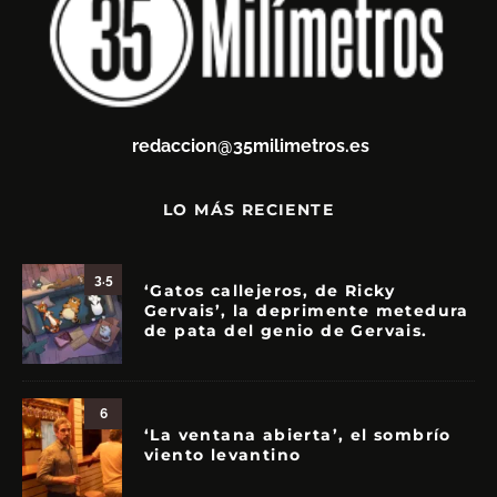
redaccion@35milimetros.es
LO MÁS RECIENTE
3.5
‘Gatos callejeros, de Ricky
Gervais’, la deprimente metedura
de pata del genio de Gervais.
6
‘La ventana abierta’, el sombrío
viento levantino