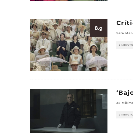
Crít
8.9
Sara Ma
2 MINUT
‘Baj
35 Milím
2 MINUT