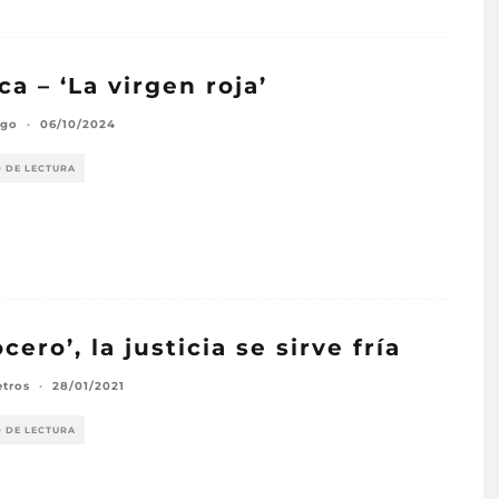
ica – ‘La virgen roja’
ngo
·
06/10/2024
O DE LECTURA
ocero’, la justicia se sirve fría
etros
·
28/01/2021
O DE LECTURA