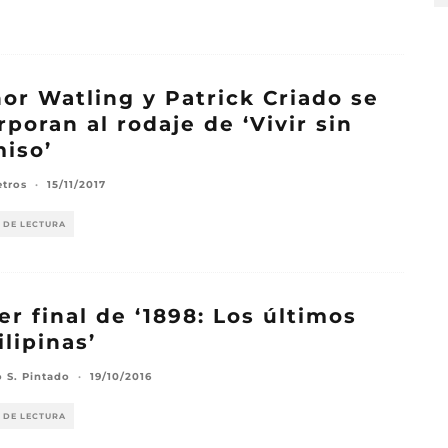
or Watling y Patrick Criado se
rporan al rodaje de ‘Vivir sin
iso’
etros
·
15/11/2017
 DE LECTURA
ler final de ‘1898: Los últimos
ilipinas’
o S. Pintado
·
19/10/2016
 DE LECTURA