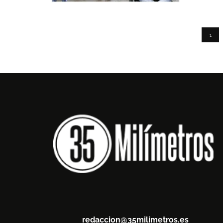
1
redaccion@35milimetros.es