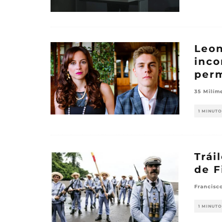
Leon
inco
perm
35 Milím
1 MINUTO
Trái
de F
Francisc
1 MINUTO