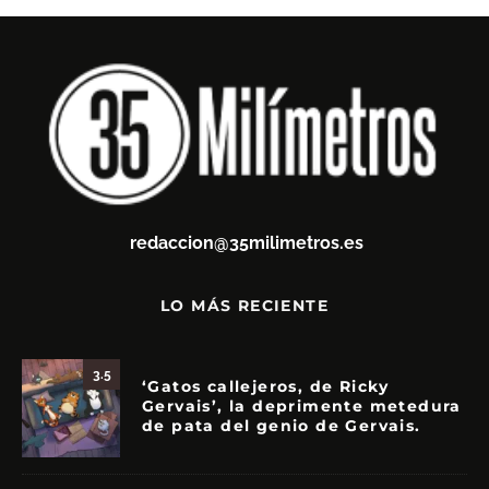
redaccion@35milimetros.es
LO MÁS RECIENTE
3.5
‘Gatos callejeros, de Ricky
Gervais’, la deprimente metedura
de pata del genio de Gervais.