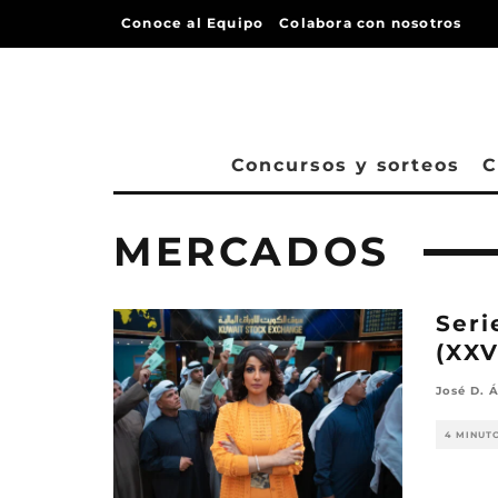
Conoce al Equipo
Colabora con nosotros
Concursos y sorteos
C
MERCADOS
Seri
(XXV
José D. Á
4 MINUT