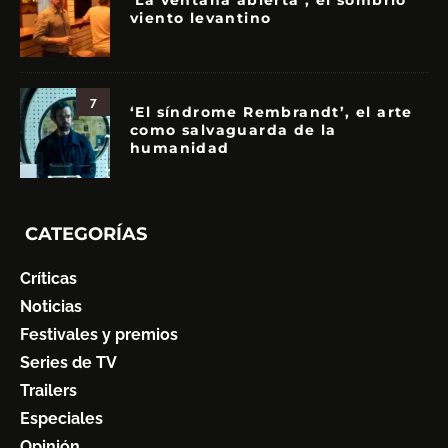
‘La ventana abierta’, el sombrío
viento levantino
7
‘El síndrome Rembrandt’, el arte
como salvaguarda de la
humanidad
CATEGORÍAS
Críticas
Noticias
Festivales y premios
Series de TV
Trailers
Especiales
Opinión