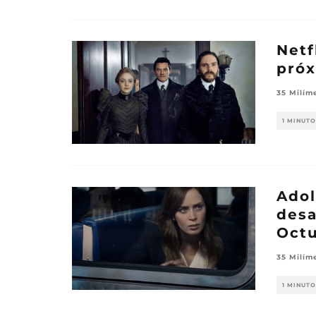
Netf
próx
35 Milím
1 MINUTO
Adol
desa
Oct
35 Milím
1 MINUTO