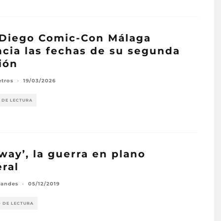
Diego Comic-Con Málaga
cia las fechas de su segunda
ión
etros
·
19/03/2026
 DE LECTURA
way’, la guerra en plano
ral
randes
·
05/12/2019
O DE LECTURA