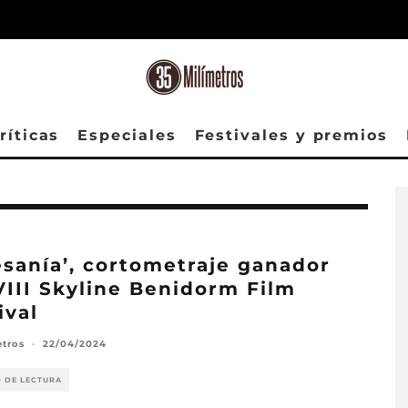
ríticas
Especiales
Festivales y premios
esanía’, cortometraje ganador
VIII Skyline Benidorm Film
ival
etros
·
22/04/2024
O DE LECTURA