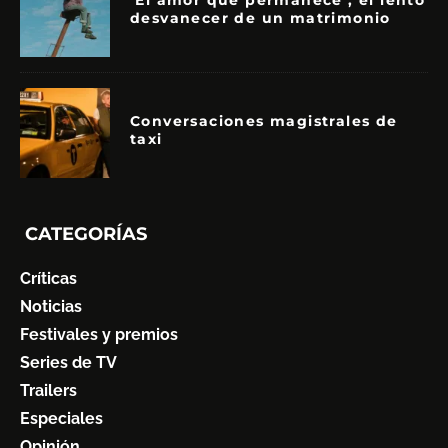
‘El amor que permanece’, el lento
desvanecer de un matrimonio
Conversaciones magistrales de
taxi
CATEGORÍAS
Críticas
Noticias
Festivales y premios
Series de TV
Trailers
Especiales
Opinión